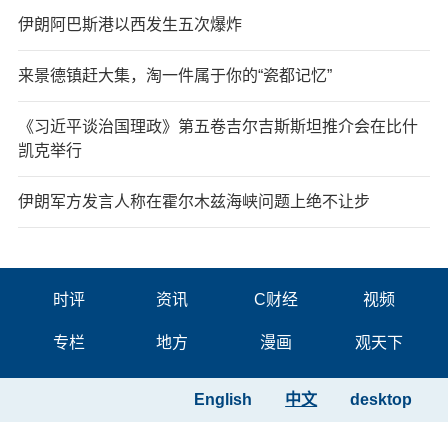
伊朗阿巴斯港以西发生五次爆炸
来景德镇赶大集，淘一件属于你的“瓷都记忆”
《习近平谈治国理政》第五卷吉尔吉斯斯坦推介会在比什
凯克举行
伊朗军方发言人称在霍尔木兹海峡问题上绝不让步
时评
资讯
C财经
视频
专栏
地方
漫画
观天下
English
中文
desktop