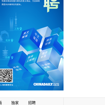
画
独家
招聘