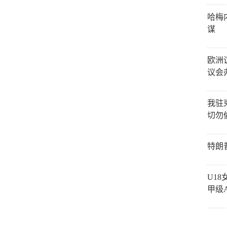
哈梅
谋
欧洲
议会
我驻
切勿
特朗
U1
甲级