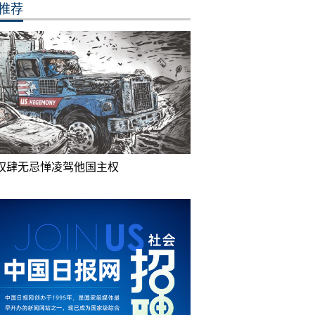
推荐
权肆无忌惮凌驾他国主权