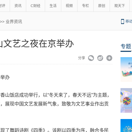
时评
资讯
C财经
生活
视频
专栏
原创
观天下
>>
业界资讯
移
山文艺之夜在京举办
专题
分享
京举办
香山饭店成功举行，以“冬天来了，春天不远”为主题，
式，展现中国文艺发展新气象，致敬为文艺事业作出贡
呈现了舞蹈诗剧《四季》。该剧以四季为序，融合多民