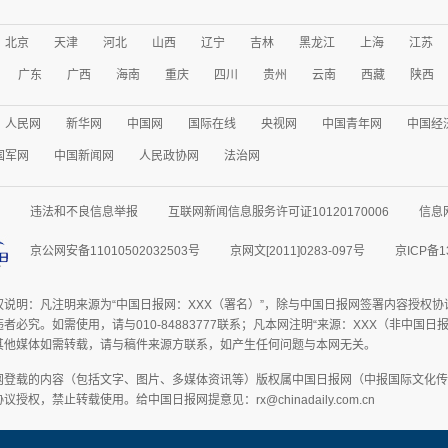
北京
天津
河北
山西
辽宁
吉林
黑龙江
上海
江苏
广东
广西
海南
重庆
四川
贵州
云南
西藏
陕西
人民网
新华网
中国网
国际在线
央视网
中国青年网
中国经
国军网
中国新闻网
人民政协网
法治网
违法和不良信息举报
互联网新闻信息服务许可证10120170006
信息
京公网安备11010502032503号
京网文[2011]0283-097号
京ICP备1
权说明：凡注明来源为“中国日报网：XXX（署名）”，除与中国日报网签署内容授权
者必究。如需使用，请与010-84883777联系；凡本网注明“来源：XXX（非中国
其他媒体如需转载，请与稿件来源方联系，如产生任何问题与本网无关。
网登载的内容（包括文字、图片、多媒体资讯等）版权属中国日报网（中报国际文化传
授权，禁止转载使用。给中国日报网提意见：rx@chinadaily.com.cn