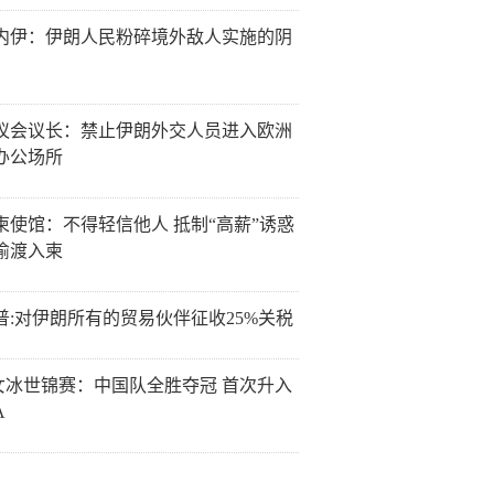
内伊：伊朗人民粉碎境外敌人实施的阴
议会议长：禁止伊朗外交人员进入欧洲
办公场所
柬使馆：不得轻信他人 抵制“高薪”诱惑
偷渡入柬
普:对伊朗所有的贸易伙伴征收25%关税
8女冰世锦赛：中国队全胜夺冠 首次升入
A