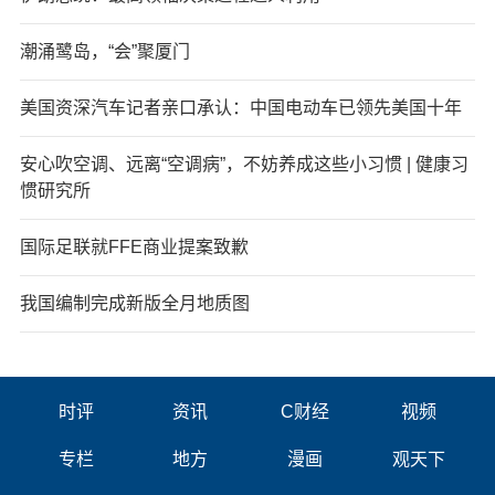
潮涌鹭岛，“会”聚厦门
美国资深汽车记者亲口承认：中国电动车已领先美国十年
安心吹空调、远离“空调病”，不妨养成这些小习惯 | 健康习
惯研究所
国际足联就FFE商业提案致歉
我国编制完成新版全月地质图
时评
资讯
C财经
视频
专栏
地方
漫画
观天下