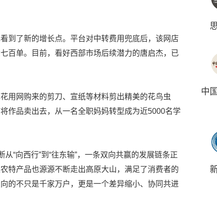
也看到了新的增长点。平台对中转费用兜底后，该网店
六七百单。目前，看好西部市场后续潜力的唐启杰，已
中
元花用网购来的剪刀、宣纸等材料剪出精美的花鸟虫
将作品卖出去，从一名全职妈妈转型成为近5000名学
断从“向西行”到“往东输”，一条双向共赢的发展链条正
区农特产品也源源不断走出高原大山，满足了消费者的
驶向的不只是千家万户，更是一个差异缩小、协同共进