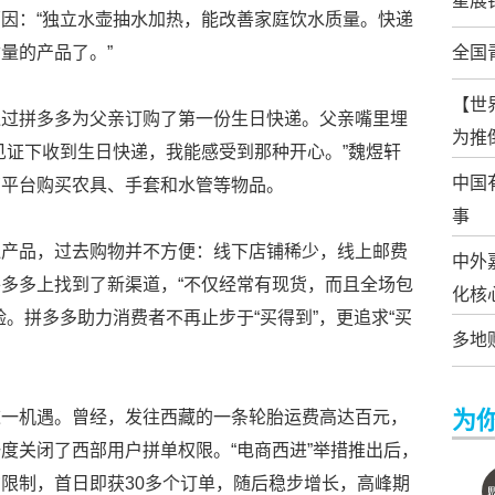
星展
因：“独立水壶抽水加热，能改善家庭饮水质量。快递
量的产品了。”
全国
【世
通过拼多多为父亲订购了第一份生日快递。父亲嘴里埋
为推
见证下收到生日快递，我能感受到那种开心。”魏煜轩
中国
商平台购买农具、手套和水管等物品。
事
边产品，过去购物并不方便：线下店铺稀少，线上邮费
中外
多多上找到了新渠道，“不仅经常有现货，而且全场包
化核
。拼多多助力消费者不再止步于“买得到”，更追求“买
多地
为
这一机遇。曾经，发往西藏的一条轮胎运费高达百元，
度关闭了西部用户拼单权限。“电商西进”举措推出后，
限制，首日即获30多个订单，随后稳步增长，高峰期