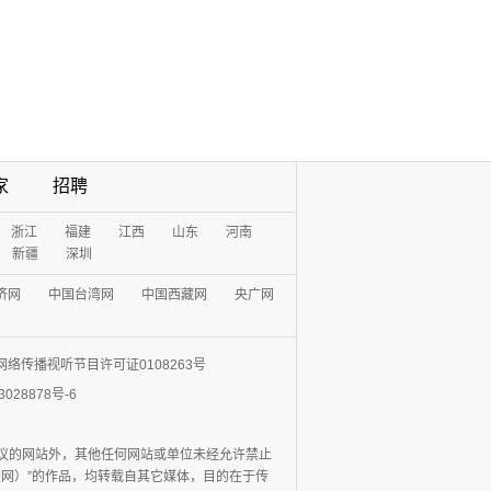
家
招聘
浙江
福建
江西
山东
河南
新疆
深圳
济网
中国台湾网
中国西藏网
央广网
网络传播视听节目许可证0108263号
3028878号-6
协议的网站外，其他任何网站或单位未经允许禁止
日报网）”的作品，均转载自其它媒体，目的在于传