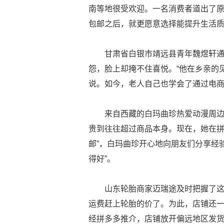
南等地很受欢迎。一名消费者道出了原
包邮之后，就更愿意选择能提升生活质
甘肃省白银市靖远县青年魏煜轩
怨，脸上却掩不住喜悦。“他在乡亲的
说。如今，老人自己也学会了通过电
来自西藏的白玛曲珍热爱动漫周
贵到往往超过商品本身。现在，她在拼
邮”，白玛曲珍开心地向朋友们分享经验
得好”。
山东轮胎商家迈瑞途及时把握了
运费赶上轮胎的价了。为此，店铺还一
经拼多多推介，店铺放开偏远地区发货