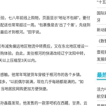
“十
国际
经验，七八年前线上购物，页面显示“地址不包邮”，要付
牙
配送也常常超过一周。“包裹像是去‘出了个差’，先绕到
新动
最后才到根河。”田宇说。
《数
多宣布减免偏远地区物流中转费后，又在东北地区增设一
壹视
网购体验。自此，发往根河的快递改经辽宁沈阳中转，
发展
天以上压缩至3天以内。
最
有感触。他常年驾驶货车穿梭于根河市的各个乡镇。
来越多，“以前偶尔装满，现在几乎每趟都是满的。”如
，当地居民网购更加方便快捷。
活力
航空
者孙鑫磊发现，他发售的一款茶吧机在西藏、甘肃、云