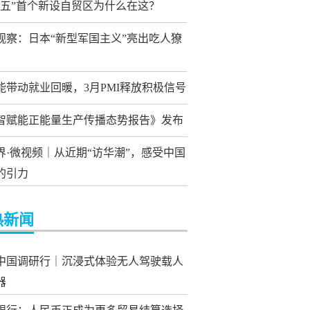
五五”首个新设自贸区为什么在这？
观察：日本“新型军国主义”亮出吃人獠
能带动就业回暖，3月PMI释放积极信号
智赋能正能量生产传播态势报告》发布
界·微视频｜从近期“访华潮”，感受中国
的引力
热新闻
中国调研行｜沉浸式体验无人驾驶载人
器