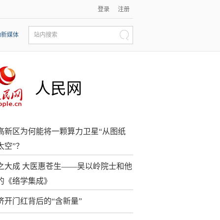
登录
注册
动新媒体
站内搜索
人民网
高新区为何能将一颗算力卫星“从图纸
太空”？
之大成 大医惠苍生——吴以岭院士和他
的《络学集成》
济开门红背后的“含新量”