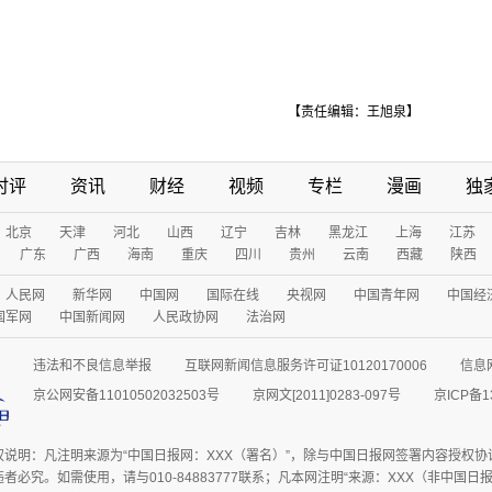
【责任编辑：王旭泉】
时评
资讯
财经
视频
专栏
漫画
独
北京
天津
河北
山西
辽宁
吉林
黑龙江
上海
江苏
广东
广西
海南
重庆
四川
贵州
云南
西藏
陕西
人民网
新华网
中国网
国际在线
央视网
中国青年网
中国经
国军网
中国新闻网
人民政协网
法治网
违法和不良信息举报
互联网新闻信息服务许可证10120170006
信息
京公网安备11010502032503号
京网文[2011]0283-097号
京ICP备1
权说明：凡注明来源为“中国日报网：XXX（署名）”，除与中国日报网签署内容授权
者必究。如需使用，请与010-84883777联系；凡本网注明“来源：XXX（非中国