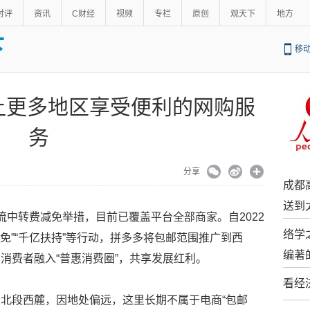
时评
资讯
C财经
视频
专栏
原创
观天下
地方
下
移
让更多地区享受便利的网购服
务
分享
成都
送到
流中转费减免举措，目前已覆盖平台全部商家。自2022
络学
减免”“千亿扶持”等行动，拼多多将包邮范围推广到西
编著
消费者融入“普惠消费圈”，共享发展红利。
看经
北段西麓，因地处偏远，这里长期不属于电商“包邮