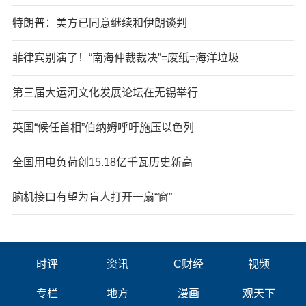
特朗普：美方已同意继续和伊朗谈判
菲律宾别演了！“南海仲裁裁决”=废纸=海洋垃圾
第三届大运河文化发展论坛在无锡举行
英国“候任首相”伯纳姆呼吁施压以色列
全国用电负荷创15.18亿千瓦历史新高
脑机接口有望为盲人打开一扇“窗”
时评
资讯
C财经
视频
专栏
地方
漫画
观天下