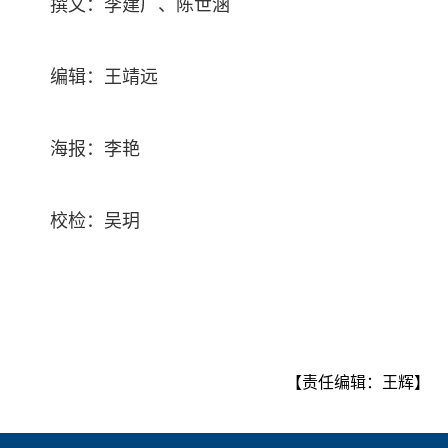
撰文：李建广、陈世涵
编辑：王靖远
海报：李艳
校检：吴玥
【责任编辑：王辉】