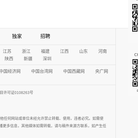
独家
招聘
江苏
浙江
福建
江西
山东
河南
Ch
陕西
新疆
深圳
中国经济网
中国台湾网
中国西藏网
央广网
许可证0108263号
其他任何网站或单位未经允许禁止转载、使用，违者必究。如需使
在于传播更多信息，其他媒体如需转载，请与稿件来源方联系，如产生任