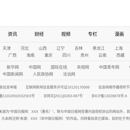
资讯
财经
视频
专栏
漫画
天津
河北
山西
辽宁
吉林
黑龙江
上海
广西
海南
重庆
四川
贵州
云南
西藏
新华网
中国网
国际在线
央视网
中国青年网
中国新闻网
人民政协网
法治网
良信息举报
互联网新闻信息服务许可证10120170006
信息网络传播视听节目
11010502032503号
京网文[2011]0283-097号
京ICP备13028878号-6
来源为“中国日报网：XXX（署名）”，除与中国日报网签署内容授权协议的网站外，
77联系；凡本网注明“来源：XXX（非中国日报网）”的作品，均转载自其它媒体，目的