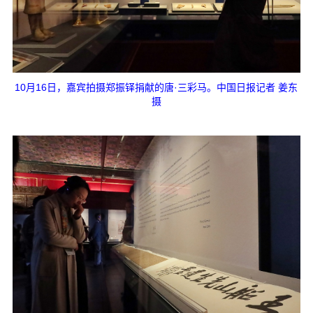
10月16日，嘉宾拍摄郑振铎捐献的唐·三彩马。中国日报记者 姜东
摄