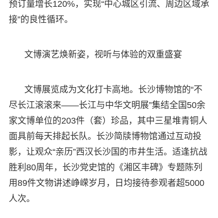
预订量增长120%，实现“中心城区引流、周边区域承
接”的良性循环。
文博演艺焕新姿，视听与体验的双重盛宴
文博展览成为文化打卡高地。长沙博物馆的“不
尽长江滚滚来——长江与中华文明展”集结全国50余
家文博单位的203件（套）珍品，其中三星堆青铜人
面具前每天排起长队。长沙简牍博物馆通过互动投
影，让观众“亲历”西汉长沙国的市井生活。适逢抗战
胜利80周年，长沙党史馆的《湘区丰碑》专题陈列
用89件文物讲述峥嵘岁月，日均接待参观者超5000
人次。