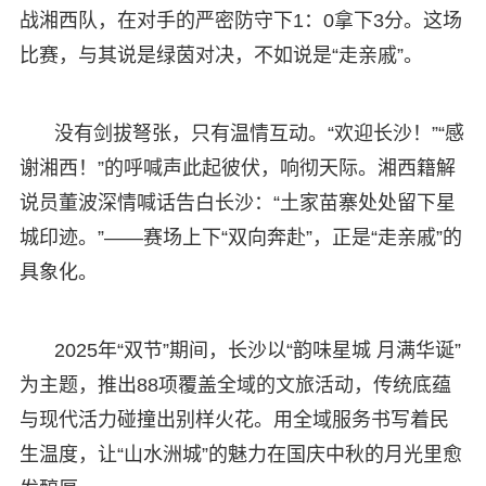
战湘西队，在对手的严密防守下1：0拿下3分。这场
比赛，与其说是绿茵对决，不如说是“走亲戚”。
没有剑拔弩张，只有温情互动。“欢迎长沙！”“感
谢湘西！”的呼喊声此起彼伏，响彻天际。湘西籍解
说员董波深情喊话告白长沙：“土家苗寨处处留下星
城印迹。”——赛场上下“双向奔赴”，正是“走亲戚”的
具象化。
2025年“双节”期间，长沙以“韵味星城 月满华诞”
为主题，推出88项覆盖全域的文旅活动，传统底蕴
与现代活力碰撞出别样火花。用全域服务书写着民
生温度，让“山水洲城”的魅力在国庆中秋的月光里愈