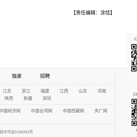
【责任编辑：涂恬】
独家
招聘
江苏
浙江
福建
江西
山东
河南
Ch
陕西
新疆
深圳
中国经济网
中国台湾网
中国西藏网
央广网
许可证0108263号