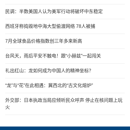
民调：半数美国人认为美军行动将破坏中东稳定
西班牙称捣毁地中海大型偷渡网络 78人被捕
7月全球食品价格指数创三年多来新高
台风天，雨后平安不触电！跟“小赫兹”一起闯关
礼出红山：龙如何成为中国人的精神坐标？
“龙”与“花”在此相遇：冀西北的“古文化熔炉”
外交部：日本执政当局应倾听民众呼声 停止在核问题上玩
火