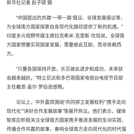
新华社记者 赵子硕 摄
“中国提出的共建‘一带一路’倡议、全球发展倡议等，
为全球南方国家探索自身现代化路径提供了新的机遇。”
印度多元视野传媒主席拉克希米·克里斯·坎坦说，全球南
方国家想要实现国家发展，需要彼此互助，而非依赖西
方。
“只要各国保持开放，乐见彼此进步和成功，未来就
会越来越好。”特立尼达和多巴哥国家电视台电视节目部
主任戴恩·盖尔·罗伯逊感慨。
论坛上，中外嘉宾围绕“共同捍卫发展权利”“携手走向
现代化”“讲好合作发展故事”等展开热议。他们表示，媒体
智库应积极关注全球南方国家携手推进发展的生动实践，
传播合作共赢的故事，奏响全球南方走向现代化的时代强