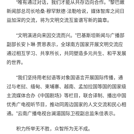
“唯有通过对话，我们才能从共存迈向合作。”黎巴嫩
新闻部总司长哈桑·穆罕默德·法勒哈说，媒体智库之间日
益加深的交流，将为文明交流互鉴谱写新的篇章。
“文明演进向来因交流而兴。”巴基斯坦新闻与广播部
副部长安卜琳·贾恩表示，全球南方国家开展文明交流应
通过相互学习、共享所长，共同塑造多元共生、和平发展
的世界。
“我们坚持用老挝语等对象国语言开展国际传播，通
过与老挝、缅甸、柬埔寨、越南、孟加拉国等国的国家级
主流媒体合办《中国剧场》等栏目，联合译制、播出中国
优秀广电视听节目，推动同周边国家的人文交流和民心相
通。”云南广播电视台澜湄国际卫视副总监朱佳表示。
积力所举无不胜，众智所为无不成。