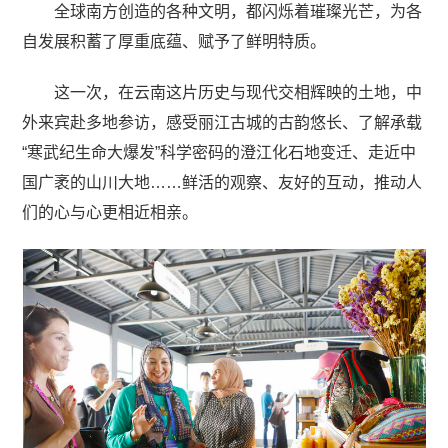
全球南方创造的各种文明，都闪烁着璀璨光芒，为各
自发展积蓄了厚重底蕴、赋予了鲜明特质。
这一次，在云南这片历史与现代交相辉映的土地，中
外来宾赴多地参访，感受丽江古城的古韵悠长、了解承载
“寒武纪生命大爆发”科学密码的澄江化石地变迁、走近中
国广袤的山川大地……鲜活的观察、友好的互动，推动人
们的心与心更相近相亲。