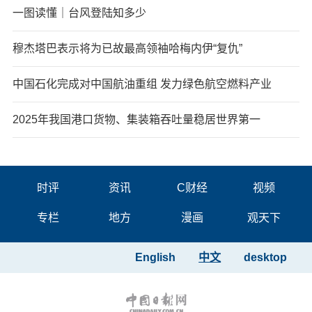
一图读懂｜台风登陆知多少
穆杰塔巴表示将为已故最高领袖哈梅内伊“复仇”
中国石化完成对中国航油重组 发力绿色航空燃料产业
2025年我国港口货物、集装箱吞吐量稳居世界第一
时评
资讯
C财经
视频
专栏
地方
漫画
观天下
English
中文
desktop