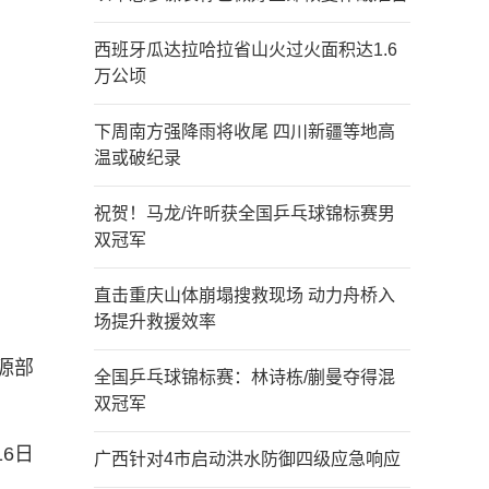
西班牙瓜达拉哈拉省山火过火面积达1.6
万公顷
下周南方强降雨将收尾 四川新疆等地高
温或破纪录
祝贺！马龙/许昕获全国乒乓球锦标赛男
双冠军
直击重庆山体崩塌搜救现场 动力舟桥入
场提升救援效率
源部
全国乒乓球锦标赛：林诗栋/蒯曼夺得混
双冠军
16日
广西针对4市启动洪水防御四级应急响应