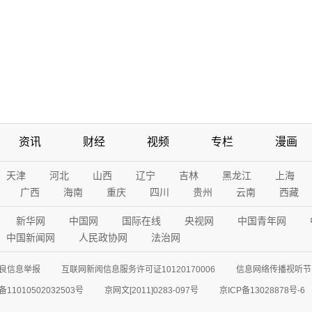
资讯
财经
视频
专栏
漫画
天津
河北
山西
辽宁
吉林
黑龙江
上海
广西
海南
重庆
四川
贵州
云南
西藏
新华网
中国网
国际在线
央视网
中国青年网
中国新闻网
人民政协网
法治网
良信息举报
互联网新闻信息服务许可证10120170006
信息网络传播视听节目
11010502032503号
京网文[2011]0283-097号
京ICP备13028878号-6