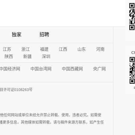
独家
招聘
江苏
浙江
福建
江西
山东
河南
Ch
陕西
新疆
深圳
中国经济网
中国台湾网
中国西藏网
央广网
许可证0108263号
其他任何网站或单位未经允许禁止转载、使用，违者必究。如需使
在于传播更多信息，其他媒体如需转载，请与稿件来源方联系，如产生任