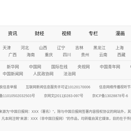
资讯
财经
视频
专栏
漫画
天津
河北
山西
辽宁
吉林
黑龙江
上海
广西
海南
重庆
四川
贵州
云南
西藏
新华网
中国网
国际在线
央视网
中国青年网
中国新闻网
人民政协网
法治网
良信息举报
互联网新闻信息服务许可证10120170006
信息网络传播视听节目
11010502032503号
京网文[2011]0283-097号
京ICP备13028878号-6
来源为“中国日报网：XXX（署名）”，除与中国日报网签署内容授权协议的网站外，
77联系；凡本网注明“来源：XXX（非中国日报网）”的作品，均转载自其它媒体，目的