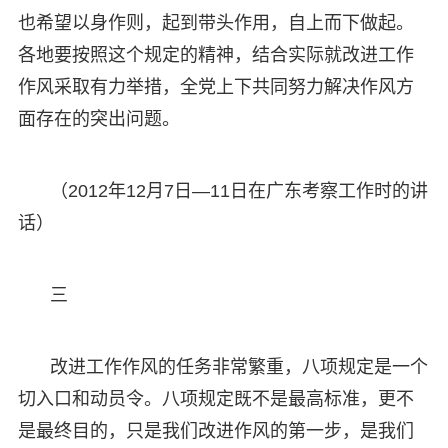
也希望以身作则，起到带头作用，自上而下做起。
各地要按照这个规定的精神，结合实际就改进工作
作风采取有力举措，全党上下共同努力解决作风方
面存在的突出问题。
（2012年12月7日—11日在广东考察工作时的讲
话）
三
改进工作作风的任务非常繁重，八项规定是一个
切入口和动员令。八项规定既不是最高标准，更不
是最终目的，只是我们改进作风的第一步，是我们