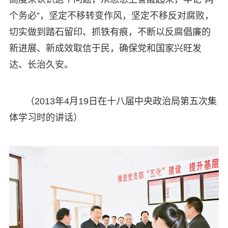
个务必”，坚定不移转变作风，坚定不移反对腐败，
切实做到踏石留印、抓铁有痕，不断以反腐倡廉的
新进展、新成效取信于民，确保党和国家兴旺发
达、长治久安。
（2013年4月19日在十八届中央政治局第五次集
体学习时的讲话）