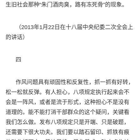
生旧社会那种“朱门酒肉臭，路有冻死骨”的现象。
（2013年1月22日在十八届中央纪委二次全会上
的讲话）
四
作风问题具有顽固性和反复性，抓一抓有好转，
松一松就反弹。有人担心，八项规定执行起来会不
会是一阵风，或者是流于形式，这种担心不是没有
道理的。能不能打消干部群众的这个疑问，关键看
我们怎么做。发布八项规定只是开端、只是破题，
还需要下很大功夫。我们要以踏石留印、抓铁有痕