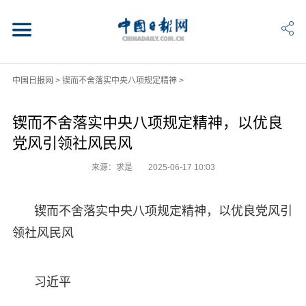
中国日报网
>
锲而不舍落实中央八项规定精神
>
锲而不舍落实中央八项规定精神，以优良
党风引领社风民风
来源：求是
2025-06-17 10:03
锲而不舍落实中央八项规定精神，以优良党风引
领社风民风
习近平