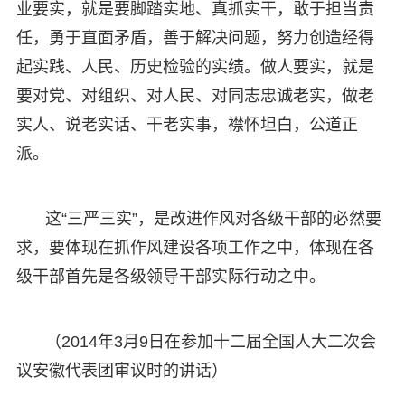
业要实，就是要脚踏实地、真抓实干，敢于担当责
任，勇于直面矛盾，善于解决问题，努力创造经得
起实践、人民、历史检验的实绩。做人要实，就是
要对党、对组织、对人民、对同志忠诚老实，做老
实人、说老实话、干老实事，襟怀坦白，公道正
派。
这“三严三实”，是改进作风对各级干部的必然要
求，要体现在抓作风建设各项工作之中，体现在各
级干部首先是各级领导干部实际行动之中。
（2014年3月9日在参加十二届全国人大二次会
议安徽代表团审议时的讲话）