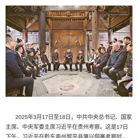
2025年3月17日至18日，中共中央总书记、国家
主席、中央军委主席习近平在贵州考察。这是17日
下午，习近平在黔东南州黎平县肇兴侗寨考察时，