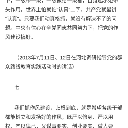
下，一级带一级，一级做给一级看，自觉起示范带
头作用。世界上怕就怕“认真”二字，共产党就最讲
“认真”。只要我们动真格抓，就没有解决不了的问
题。中央有信心在全党同志共同努力下，把党的作
风建设搞好。
（2013年7月11日、12日在河北调研指导党的群
众路线教育实践活动时的讲话）
七
我们抓作风建设，归根到底，就是希望各级干部
都能树立和发扬好的作风，既严以修身、严以用
权、严以律己，又谋事要实、创业要实、做人要