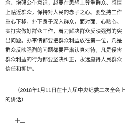
念、增强公仆意识，越要在思想上尊重群众、感情
上贴近群众，保持对人民的赤子之心。要坚持工作
重心下移，扑下身子深入群众，面对面、心贴心、
实打实做好群众工作，着力解决群众反映强烈的突
出问题。办事情都要把群众利益放在第一位，凡是
群众反映强烈的问题都要严肃认真对待，凡是侵害
群众利益的行为都要坚决纠正，永远赢得人民群众
信任和拥护。
（2018年1月11日在十九届中央纪委二次全会上
的讲话）
十二