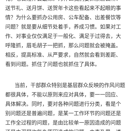
送节礼、送月饼、送贺年卡这些看起来不起眼的事
情？为什么要抓办公用房、公车配备、出差餐饮等
问题？就是要从细节处着手，养成习惯。如果对工
作、对事业仅仅满足于一般化、满足于过得去，大
呼隆抓，眉毛胡子一把抓，那么问题就会被掩盖。
相反，提高标准、从严要求，自然就会看到差距、
看到问题。抓住了问题也就抓住了具体。
当前，干部群众特别是基层群众反映的作风问题
都很具体，不能以原则来应对具体，要一一回应、
具体解决。同时，要对各种问题进行分类，看是个
别问题还是普遍问题，是某一工作环节的问题还是
工作全过程的问题，是由比较单一原因造成的问题