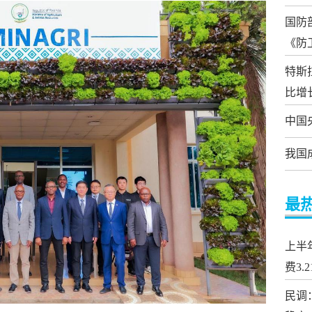
国防
《防
特斯
比增长
中国
我国
最
上半
费3.
民调