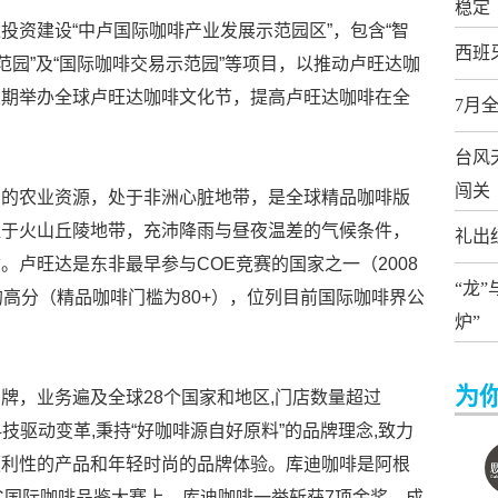
稳定
投资建设“中卢国际咖啡产业发展示范园区”，包含“智
西班
范园”及“国际咖啡交易示范园”等项目，以推动卢旺达咖
定期举办全球卢旺达咖啡文化节，提高卢旺达咖啡在全
7月
台风
闯关
富的农业资源，处于非洲心脏地带，是全球精品咖啡版
植于火山丘陵地带，充沛降雨与昼夜温差的气候条件，
礼出
卢旺达是东非最早参与COE竞赛的国家之一（2008
“龙
的高分（精品咖啡门槛为80+），位列目前国际咖啡界公
炉”
为
牌，业务遍及全球28个国家和地区,门店数量超过
科技驱动变革,秉持“好咖啡源自好原料”的品牌理念,致力
便利性的产品和年轻时尚的品牌体验。库迪咖啡是阿根
IAC国际咖啡品鉴大赛上，库迪咖啡一举斩获7项金奖，成