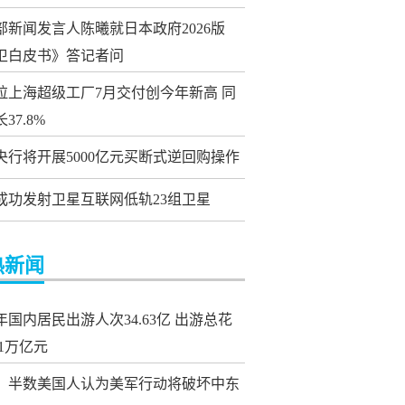
部新闻发言人陈曦就日本政府2026版
卫白皮书》答记者问
拉上海超级工厂7月交付创今年新高 同
37.8%
央行将开展5000亿元买断式逆回购操作
成功发射卫星互联网低轨23组卫星
热新闻
年国内居民出游人次34.63亿 出游总花
21万亿元
：半数美国人认为美军行动将破坏中东