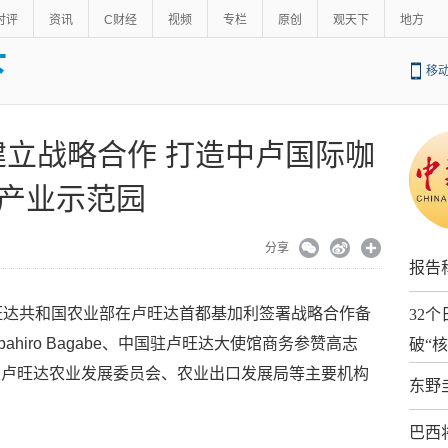
时评
资讯
C财经
视频
专栏
原创
观天下
地方
下
移
立战略合作 打造中卢国际咖
产业示范园
分享
报告
旺达共和国农业部在卢旺达首都基加利签署战略合作备
32
ubahiro Bagabe、中国驻卢旺达大使馆商务参赞高志
破“
及卢旺达农业发展委员会、农业出口发展局等主要机构
东野
巴西