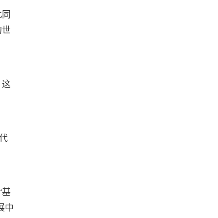
此同
的世
。这
代
“基
展中