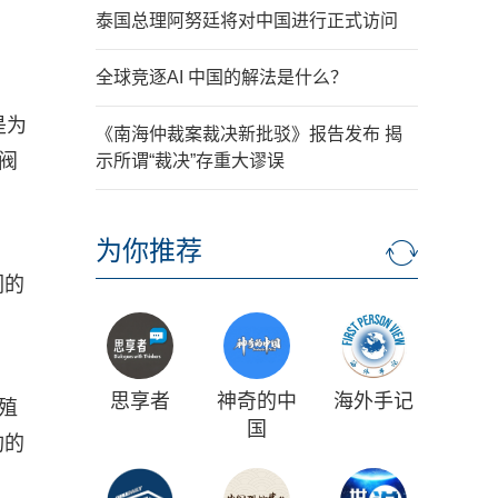
泰国总理阿努廷将对中国进行正式访问
全球竞逐AI 中国的解法是什么？
是为
《南海仲裁案裁决新批驳》报告发布 揭
阀
示所谓“裁决”存重大谬误
为你推荐
们的
思享者
神奇的中
海外手记
殖
国
构的