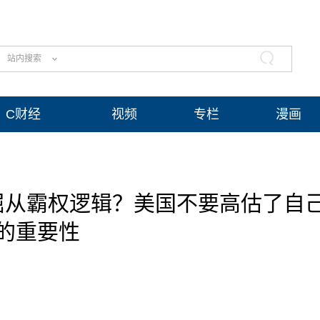
站内搜索
C财经
视频
专栏
漫画
屈从霸权逻辑？美国不要高估了自
的重要性