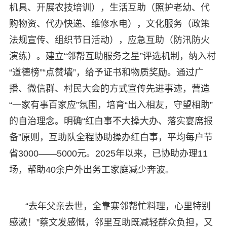
机具、开展农技培训），生活互助（照护老幼、代
购物资、代办快递、维修水电），文化服务（政策
法规宣传、组织节日活动），应急互助（防汛防火
演练）。建立“邻帮互助服务之星”评选机制，纳入村
“道德榜”“点赞墙”，给予证书和物质奖励。通过广
播、微信群、村民大会的方式宣传先进事迹，营造
“一家有事百家应”氛围，培育“出入相友，守望相助”
的自治理念。明确“红白事不大操大办、落实宴席报
备”原则，互助队全程协助操办红白事，平均每户节
省3000——5000元。2025年以来，已协助办理11
场，帮助40余户外出务工家庭减少奔波。
“去年父亲去世，全靠寨邻帮忙料理，心里特别
感激！”蔡文发感慨，邻里互助既减轻群众负担，又