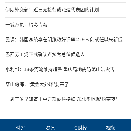
伊朗外交部：近日无接待或派遣代表团的计划
一城万象，精彩青岛
民调：韩国总统李在明施政好评率45.9% 创就任以来新低
巴西劳工党正式确认卢拉为总统候选人
水利部：18条河流维持超警 重庆局地需防范山洪灾害
穿山跨海，“黄金大外环”要来了！
一周气象早知道丨中东部闷热持续 东北多地现“热带夜”
时评
资讯
C财经
视频