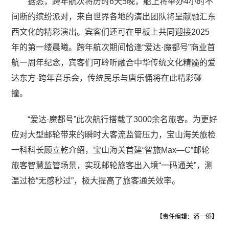
据悉，跨年航次将历时6天5晚，船上将举办4小时不
间断的缤纷派对，来自世界各地的演出团队将呈献融汇东
西文化的精彩演出。宾客们还可在甲板上共同迎接2025
年的第一缕晨曦。跨年航次期间恰逢“爱达·魔都号”商业首
航一周年纪念，宾客们可聆听融合中华传统文化精髓的爱
达东方·跨年音乐会，传统民乐与唐乐俑将在此精彩碰
撞。
“爱达·魔都号”此次航行搭载了3000余名旅客。为更好
应对大型邮轮带来的瞬时大客流监管压力，宝山海关旅检
一科科长顾立乾介绍，宝山海关首建“智旅Max—C”邮轮
旅客智慧监管场景，实现邮轮旅客出入境“一码通关”，测
温过检“无感秒过”，极大提高了旅客通关效率。
【责任编辑：潘一侨】