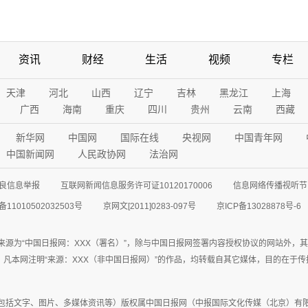
资讯
财经
生活
视频
专栏
天津
河北
山西
辽宁
吉林
黑龙江
上海
广西
海南
重庆
四川
贵州
云南
西藏
新华网
中国网
国际在线
央视网
中国青年网
中国新闻网
人民政协网
法治网
良信息举报
互联网新闻信息服务许可证10120170006
信息网络传播视听节目
11010502032503号
京网文[2011]0283-097号
京ICP备13028878号-6
来源为“中国日报网：XXX（署名）”，除与中国日报网签署内容授权协议的网站外，
77联系；凡本网注明“来源：XXX（非中国日报网）”的作品，均转载自其它媒体，目的
包括文字、图片、多媒体资讯等）版权属中国日报网（中报国际文化传媒（北京）有限