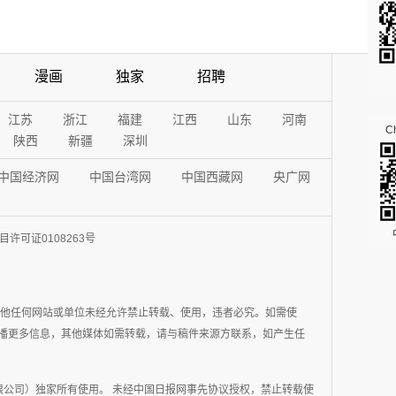
漫画
独家
招聘
江苏
浙江
福建
江西
山东
河南
Ch
陕西
新疆
深圳
中国经济网
中国台湾网
中国西藏网
央广网
许可证0108263号
其他任何网站或单位未经允许禁止转载、使用，违者必究。如需使
在于传播更多信息，其他媒体如需转载，请与稿件来源方联系，如产生任
公司）独家所有使用。 未经中国日报网事先协议授权，禁止转载使