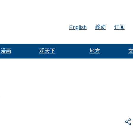
English
移动
订阅
漫画
观天下
地方
累