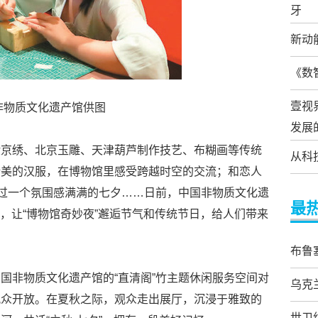
牙
新动
《数
壹视
非物质文化遗产馆供图
发展
验京绣、北京玉雕、天津葫芦制作技艺、布糊画等传统
从科
精美的汉服，在博物馆里感受跨越时空的交流；和恋人
度过一个氛围感满满的七夕……日前，中国非物质文化遗
最
动，让“博物馆奇妙夜”邂逅节气和传统节日，给人们带来
布鲁
国非物质文化遗产馆的“直清阁”竹主题休闲服务空间对
乌克
观众开放。在夏秋之际，观众走出展厅，沉浸于雅致的
世卫