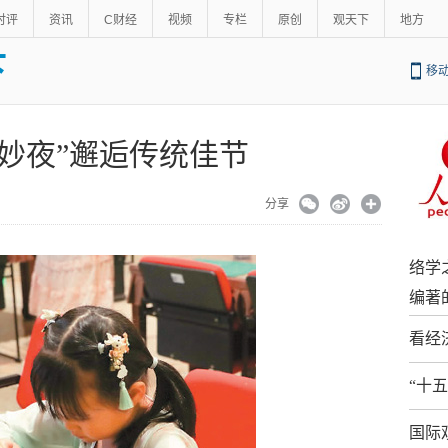
时评
资讯
C财经
视频
专栏
原创
观天下
地方
下
移
奇妙夜”邂逅传统佳节
51
分享
络学
编著
看经
“十
国际