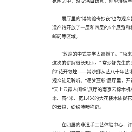
氛围之中，感受满目绿意，仰望璀璨星
展厅里的“博物馆奇妙夜”也为观
遗产馆开放了一层和四层的5个展览和
邮局等区域。
“敦煌的中式美学太震撼了。”“
这次的讲解很长知识。”“常沙娜先生
的“花开敦煌——常沙娜从艺八十年艺
观众驻足聆听。“逐梦蓝彩”展厅里，
“天上云霞人间织”展厅的南京云锦木机
米、高4米、宽1.4米的大花楼木质提花
的云锦，纷纷啧啧称奇。
在四层的非遗手工艺体验中心，