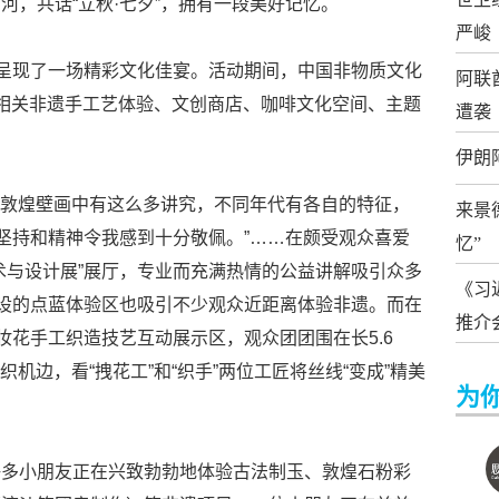
河，共话“立秋·七夕”，拥有一段美好记忆。
严峻
众呈现了一场精彩文化佳宴。活动期间，中国非物质文化
阿联
相关非遗手工艺体验、文创商店、咖啡文化空间、主题
遭袭
伊朗
原来敦煌壁画中有这么多讲究，不同年代有各自的特征，
来景
的坚持和精神令我感到十分敬佩。”……在颇受观众喜爱
忆”
术与设计展”展厅，专业而充满热情的公益讲解吸引众多
《习
开设的点蓝体验区也吸引不少观众近距离体验非遗。而在
推介
妆花手工织造技艺互动展示区，观众团团围在长5.6
织机边，看“拽花工”和“织手”两位工匠将丝线“变成”精美
为
许多小朋友正在兴致勃勃地体验古法制玉、敦煌石粉彩