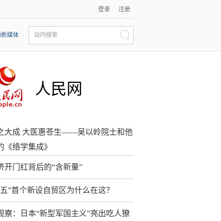
登录
注册
动新媒体
站内搜索
人民网
之大成 大医惠苍生——吴以岭院士和他
的《络学集成》
济开门红背后的“含新量”
五五”首个新设自贸区为什么在这？
观察：日本“新型军国主义”亮出吃人獠