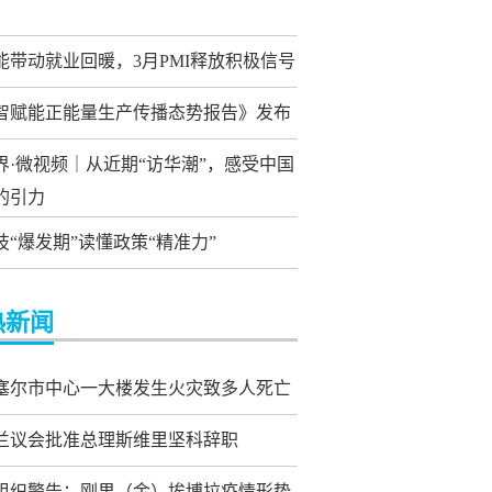
能带动就业回暖，3月PMI释放积极信号
智赋能正能量生产传播态势报告》发布
界·微视频｜从近期“访华潮”，感受中国
的引力
技“爆发期”读懂政策“精准力”
热新闻
塞尔市中心一大楼发生火灾致多人死亡
兰议会批准总理斯维里坚科辞职
组织警告：刚果（金）埃博拉疫情形势