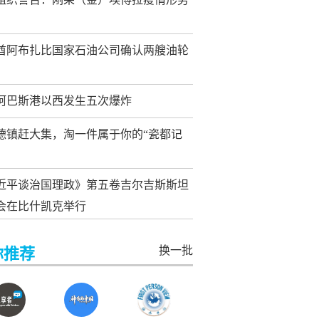
酋阿布扎比国家石油公司确认两艘油轮
阿巴斯港以西发生五次爆炸
德镇赶大集，淘一件属于你的“瓷都记
近平谈治国理政》第五卷吉尔吉斯斯坦
会在比什凯克举行
换一批
你推荐