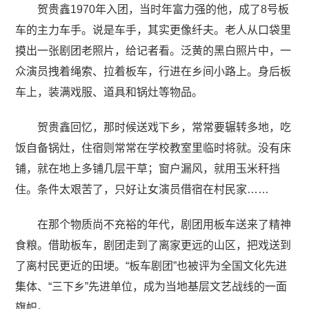
贺贵鑫1970年入团，当时年富力强的他，成了8号板
车的主力车手。说是车手，其实更像纤夫。老人从口袋里
摸出一张剧团老照片，给记者看。泛黄的黑白照片中，一
众演员拽着绳索、拉着板车，行进在乡间小路上。身后板
车上，装满戏服、道具和锅灶等物品。
贺贵鑫回忆，那时候送戏下乡，常常要辗转多地，吃
饭自备锅灶，住宿则常常在学校教室里临时将就。没有床
铺，就在地上多铺几层干草；窗户漏风，就用玉米秆挡
住。条件太艰苦了，只好让女演员借宿在村民家……
在那个物质尚不充裕的年代，剧团用板车送来了精神
食粮。借助板车，剧团走到了离家更远的山区，把戏送到
了离村民更近的田埂。“板车剧团”也被评为全国文化先进
集体、“三下乡”先进单位，成为当地基层文艺战线的一面
旗帜。