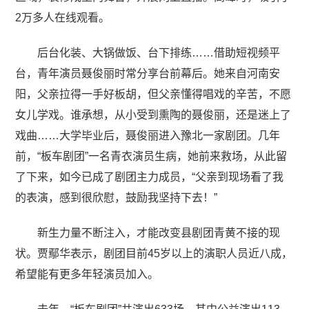
2万多人在线观看。
后台化装、大锅做饭、台下排练……借助短视频平
台，青年演员聂俊丽时常分享台前幕后。她来自河南安
阳，父亲拉得一手好板胡，但父亲懂得唱戏的辛苦，不愿
女儿学戏。谁承想，从小受到熏陶的聂俊丽，还是迷上了
戏曲……大学毕业后，聂俊丽进入豫北一家剧团。几年
前，“板车剧团”一名青衣演员生病，她前来救场，从此留
了下来，如今已成了剧团主力成员，“父亲到现场看了我
的表演，感到很欣慰，鼓励我坚持下去！”
新生力量不断注入，才能改变县剧团青黄不接的现
状。贾鄢华表示，剧团目前45岁以上的演职人员近八成，
希望能有更多年轻演员加入。