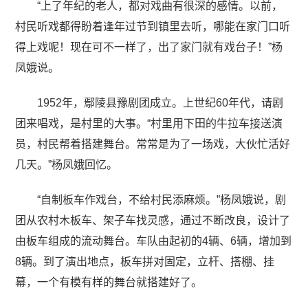
“上了年纪的老人，都对戏曲有很深的感情。以前，
村民听戏都得盼着逢年过节到镇里去听，哪能在家门口听
得上戏呢！现在可不一样了，出了家门就有戏台子！”杨
凤娥说。
1952年，鄢陵县豫剧团成立。上世纪60年代，请剧
团来唱戏，是村里的大事。“村里用下田的牛拉车接送演
员，村民帮着搭建舞台。常常是为了一场戏，大伙忙活好
几天。”杨凤娥回忆。
“自制板车作戏台，不给村民添麻烦。”杨凤娥说，剧
团从农村木板车、架子车找灵感，通过不断改良，设计了
由板车组成的流动舞台。车队由起初的4辆、6辆，增加到
8辆。到了演出地点，板车拼对固定，立杆、搭棚、挂
幕，一个有模有样的舞台就搭建好了。