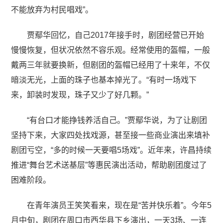
不能放弃为村民唱戏”。
贾鄢华回忆，自己2017年接手时，剧团经营已开始
慢慢恢复，但状况依然不容乐观。经常使用的盔帽，一般
戴两三年就要换新，但剧团的盔帽已经用了十来年，不仅
暗淡无光，上面的珠子也基本掉光了。“有时一场戏下
来，卸装时发现，珠子又少了好几颗。”
“有台口才能挣钱养活自己。”贾鄢华说，为了让剧团
坚持下来，大家四处找戏源，甚至接一些商业演出来填补
剧团亏空，“多的时候一天要唱5场戏”。近年来，许昌持续
推进“舞台艺术送基层”等惠民演出活动，帮助剧团度过了
困难阶段。
在青年演员王笑笑看来，现在是“苦并快乐着”。今年5
月中旬，剧团在周口市西华县下乡演出，一天3场、一连