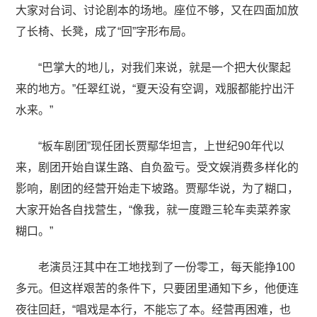
大家对台词、讨论剧本的场地。座位不够，又在四面加放
了长椅、长凳，成了“回”字形布局。
“巴掌大的地儿，对我们来说，就是一个把大伙聚起
来的地方。”任翠红说，“夏天没有空调，戏服都能拧出汗
水来。”
“板车剧团”现任团长贾鄢华坦言，上世纪90年代以
来，剧团开始自谋生路、自负盈亏。受文娱消费多样化的
影响，剧团的经营开始走下坡路。贾鄢华说，为了糊口，
大家开始各自找营生，“像我，就一度蹬三轮车卖菜养家
糊口。”
老演员汪其中在工地找到了一份零工，每天能挣100
多元。但这样艰苦的条件下，只要团里通知下乡，他便连
夜往回赶，“唱戏是本行，不能忘了本。经营再困难，也