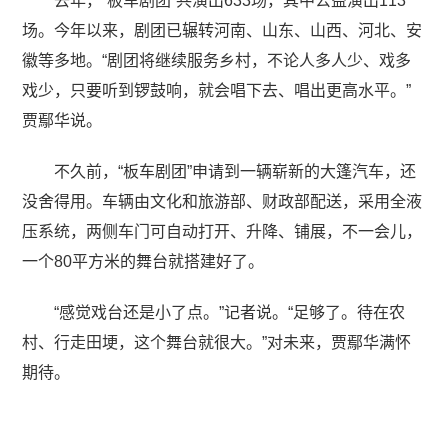
去年，“板车剧团”共演出633场，其中公益演出113
场。今年以来，剧团已辗转河南、山东、山西、河北、安
徽等多地。“剧团将继续服务乡村，不论人多人少、戏多
戏少，只要听到锣鼓响，就会唱下去、唱出更高水平。”
贾鄢华说。
不久前，“板车剧团”申请到一辆崭新的大篷汽车，还
没舍得用。车辆由文化和旅游部、财政部配送，采用全液
压系统，两侧车门可自动打开、升降、铺展，不一会儿，
一个80平方米的舞台就搭建好了。
“感觉戏台还是小了点。”记者说。“足够了。待在农
村、行走田埂，这个舞台就很大。”对未来，贾鄢华满怀
期待。