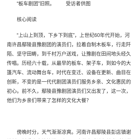
“板车剧团”旧照。 受访者供图
核心阅读
“上山上到顶，下乡下到底”，上世纪60年代开始，河
南许昌鄢陵县豫剧团的演员们，拉着自制木板车，行走阡
陌、坚守田畴，到千村万户送戏，让豫剧在田间地头经久
传唱。历经六十载，从最早的板车、架子车，到如今的大
篷汽车、流动舞台车，时代在变迁、设备在更新、曲目在
创新，不变的是一代代剧团演员们服务乡亲、文化惠民的
初心。前不久，鄢陵县豫剧团演员们又出发了，这一次，
他们为乡亲们带来了怎样的文化大餐？
傍晚时分，天气渐渐凉爽。河南许昌鄢陵县彭店镇谢