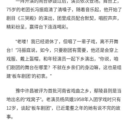
一阵开演的闹台锣鼓过后，演员依次登场。舞台上，
75岁的老团长冯振庭清了清嗓子，随着音乐起，他开始了
剧目《三哭殿》的演出，团里成员配合默契，唱腔声声，
精彩纷呈，赢得台下连连喝彩。
“老喽！我已经退休了，但唱了一辈子戏，离不开舞
台！”冯振庭说，如今，只要剧团有需要，他还是会穿上
戏服、戴上盔帽，和年轻演员一起下乡演出，“你说，咱
们剧团的舞台在哪里？不就在乡亲们的身边嘛，这也是组
建‘板车剧团’的初衷。”
豫中许昌被评为首批河南省戏曲之乡，鄢陵县则是当
地出名的“戏窝子”。老演员杨凤娥1958年入团学戏时只有
12岁，谈起“板车剧团”，已近耄耋之年的她有说不完的故
事。