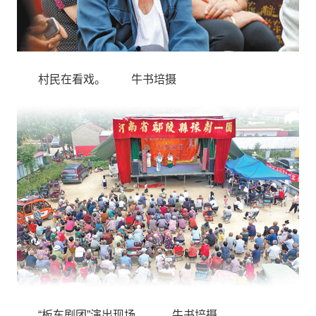
村民在看戏。 牛书培摄
“板车剧团”演出现场。 牛书培摄