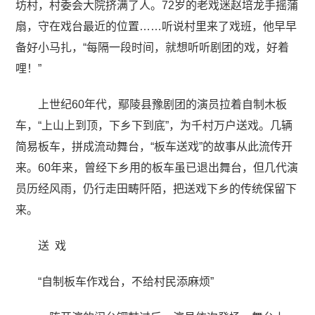
坊村，村委会大院挤满了人。72岁的老戏迷赵培龙手摇蒲
扇，守在戏台最近的位置……听说村里来了戏班，他早早
备好小马扎，“每隔一段时间，就想听听剧团的戏，好着
哩！”
上世纪60年代，鄢陵县豫剧团的演员拉着自制木板
车，“上山上到顶，下乡下到底”，为千村万户送戏。几辆
简易板车，拼成流动舞台，“板车送戏”的故事从此流传开
来。60年来，曾经下乡用的板车虽已退出舞台，但几代演
员历经风雨，仍行走田畴阡陌，把送戏下乡的传统保留下
来。
送 戏
“自制板车作戏台，不给村民添麻烦”