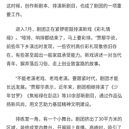
这时候，创作新剧本、排演新剧目，也成了剧团的一项重
要工作。
进入7月，剧团正在紧锣密鼓排演新戏《彩礼情
缘》。“哑排、响排都结束了，马上要彩排。”贾鄢华说，
前些年下乡演出时发现，一些农村高价彩礼现象依旧存
在，有些甚至超出一般家庭承受能力。新戏讲述一对当代
青年，摒弃落后习俗、走上创业致富路的故事。
“不能老演老戏、老戏老演。要跟紧时代，剧团才能
长远发展。”贾鄢华表示，近年来，剧团相继排演了《少
年甘罗》《焦裕禄在彭店》等10余部新剧目，通过作品弘
扬新风尚，用文艺助力基层精神文明建设。
排练室一角，有一个小舞台。剧团挤出了30平方米的
区域，装修成室内舞台，开展网上直播。高峰时，吸引了