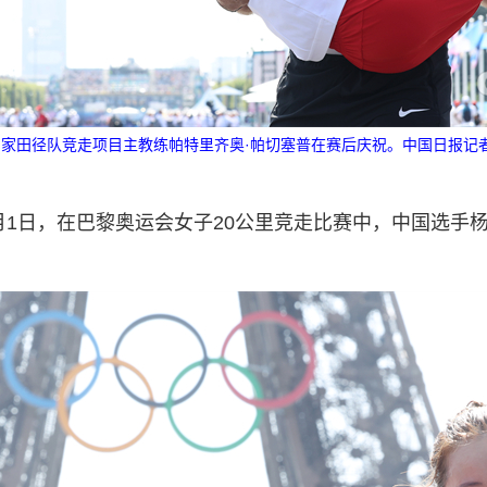
家田径队竞走项目主教练帕特里齐奥·帕切塞普在赛后庆祝。中国日报记者
8月1日，在巴黎奥运会女子20公里竞走比赛中，中国选手