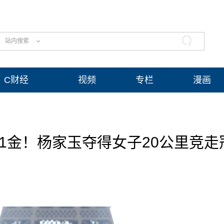
站内搜索
C财经
视频
专栏
漫画
11金！杨家玉夺得女子20公里竞走