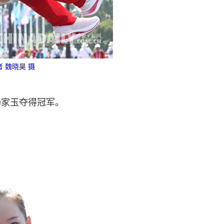
 魏晓昊 摄
杨家玉夺得冠军。