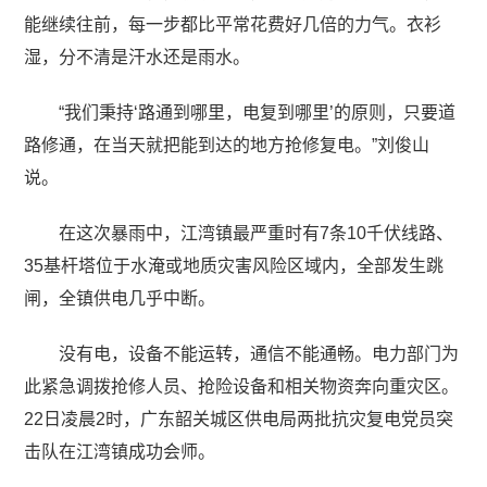
能继续往前，每一步都比平常花费好几倍的力气。衣衫
湿，分不清是汗水还是雨水。
“我们秉持‘路通到哪里，电复到哪里’的原则，只要道
路修通，在当天就把能到达的地方抢修复电。”刘俊山
说。
在这次暴雨中，江湾镇最严重时有7条10千伏线路、
35基杆塔位于水淹或地质灾害风险区域内，全部发生跳
闸，全镇供电几乎中断。
没有电，设备不能运转，通信不能通畅。电力部门为
此紧急调拨抢修人员、抢险设备和相关物资奔向重灾区。
22日凌晨2时，广东韶关城区供电局两批抗灾复电党员突
击队在江湾镇成功会师。