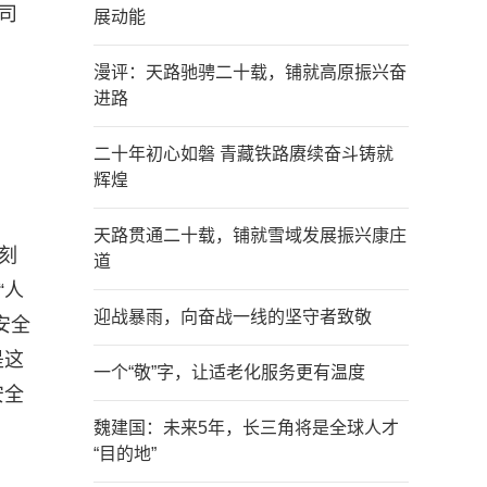
司
展动能
漫评：天路驰骋二十载，铺就高原振兴奋
进路
二十年初心如磐 青藏铁路赓续奋斗铸就
辉煌
天路贯通二十载，铺就雪域发展振兴康庄
刻
道
“人
迎战暴雨，向奋战一线的坚守者致敬
安全
是这
一个“敬”字，让适老化服务更有温度
安全
魏建国：未来5年，长三角将是全球人才
“目的地”