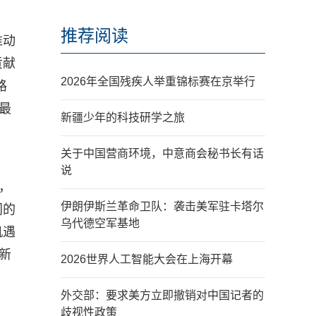
推荐阅读
推动
贡献
2026年全国残疾人举重锦标赛在京举行
路
最
新疆少年的科技研学之旅
关于中国营商环境，中意商会秘书长有话
说
，
伊朗伊斯兰革命卫队：袭击美军驻卡塔尔
同的
乌代德空军基地
机遇
新
2026世界人工智能大会在上海开幕
外交部：要求美方立即撤销对中国记者的
歧视性政策