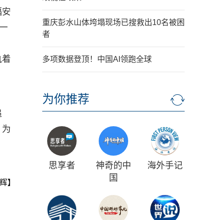
福安
重庆彭水山体垮塌现场已搜救出10名被困
一
者
执着
多项数据登顶！中国AI领跑全球
为你推荐
追
，为
思享者
神奇的中
海外手记
国
辉】