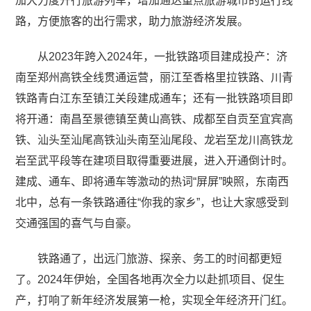
加大力度开行旅游列车，增加通达重点旅游城市的运行线
路，方便旅客的出行需求，助力旅游经济发展。
从2023年跨入2024年，一批铁路项目建成投产：济
南至郑州高铁全线贯通运营，丽江至香格里拉铁路、川青
铁路青白江东至镇江关段建成通车；还有一批铁路项目即
将开通：南昌至景德镇至黄山高铁、成都至自贡至宜宾高
铁、汕头至汕尾高铁汕头南至汕尾段、龙岩至龙川高铁龙
岩至武平段等在建项目取得重要进展，进入开通倒计时。
建成、通车、即将通车等激动的热词“屏屏”映照，东南西
北中，总有一条铁路通往“你我的家乡”，也让大家感受到
交通强国的喜气与自豪。
铁路通了，出远门旅游、探亲、务工的时间都更短
了。2024年伊始，全国各地再次全力以赴抓项目、促生
产，打响了新年经济发展第一枪，实现全年经济开门红。