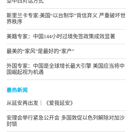
型中西对话方式
斯里兰卡专家:美国“以台制华”背信弃义 严重破坏世
界秩序
美籍专家：中国144小时过境免签政策成效显著
最美的“家风”是最好的“家产”
外国专家：中国是全球增长最大引擎 美国应当将中
国崛起视为机遇
最热新闻
从延安再出发｜《爱我延安》
安理会举行紧急公开会 多国敦促以色列解除对加沙
封锁