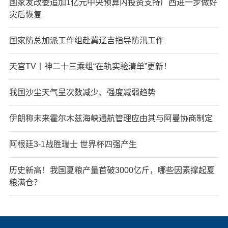
国家发改委追加1亿元中央预算内投资支持广西进一步做好
灾后恢复
国家防总加派工作组赴冀辽吉指导防汛工作
天宫TV丨神二十三乘组“在轨实验清单”更新！
我国沙尘天气呈次数减少、强度减弱趋势
伊朗称未来霍尔木兹海峡通航管理应由其与阿曼协商制定
阿根廷3-1战胜瑞士 世界杯四强产生
历史新高！我国夏粮产量首破3000亿斤，哪些因素撑起夏
粮满仓？