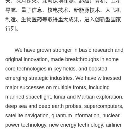
天、探月探火、深海深地探测、超级计算机、卫星
导航、量子信息、核电技术、新能源技术、大飞机
制造、生物医药等取得重大成果，进入创新型国家
行列。
We have grown stronger in basic research and
original innovation, made breakthroughs in some
core technologies in key fields, and boosted
emerging strategic industries. We have witnessed
major successes on multiple fronts, including
manned spaceflight, lunar and Martian exploration,
deep sea and deep earth probes, supercomputers,
satellite navigation, quantum information, nuclear
power technology, new energy technology, airliner