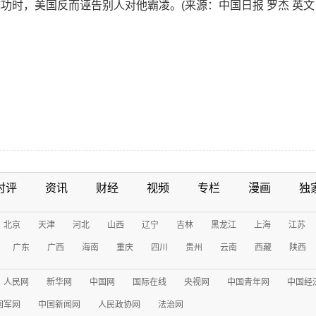
时，美国反而诬告别人对他霸凌。(来源：中国日报 罗杰 英文《
时评
资讯
财经
视频
专栏
漫画
独
北京
天津
河北
山西
辽宁
吉林
黑龙江
上海
江苏
广东
广西
海南
重庆
四川
贵州
云南
西藏
陕西
人民网
新华网
中国网
国际在线
央视网
中国青年网
中国经
国军网
中国新闻网
人民政协网
法治网