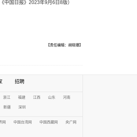
中国日报》2023年9月6日8版）
【责任编辑：胡晓珊】
家
招聘
浙江
福建
江西
山东
河南
新疆
深圳
济网
中国台湾网
中国西藏网
央广网