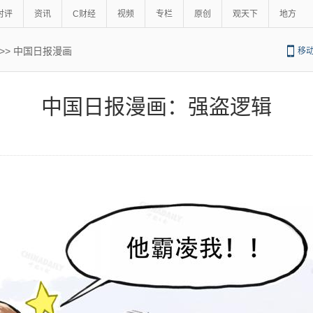
时评
资讯
C财经
视频
专栏
原创
观天下
地方
>>
中国日报漫画
移
中国日报漫画：强盗逻辑