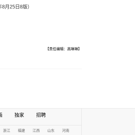
8月25日8版）
【责任编辑：高琳琳】
画
独家
招聘
浙江
福建
江西
山东
河南