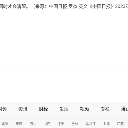
国时才会清醒。（来源：中国日报 罗杰 英文《中国日报》2023年
时评
资讯
财经
生活
视频
专栏
漫
北京
天津
河北
山西
辽宁
吉林
黑龙江
上海
江苏