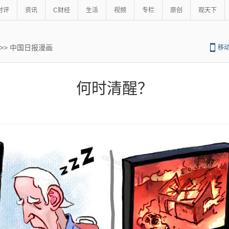
时评
资讯
C财经
生活
视频
专栏
原创
观天下
>>
中国日报漫画
移
何时清醒？