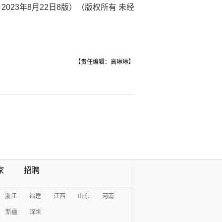
23年8月22日8版）（版权所有 未经
【责任编辑：高琳琳】
家
招聘
浙江
福建
江西
山东
河南
新疆
深圳