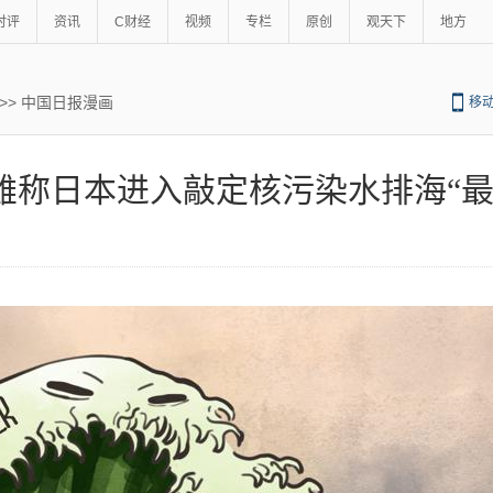
时评
资讯
C财经
视频
专栏
原创
观天下
地方
>>
中国日报漫画
移
雄称日本进入敲定核污染水排海“最