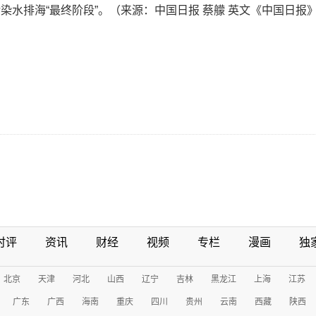
水排海“最终阶段”。（来源：中国日报 蔡艨 英文《中国日报》20
时评
资讯
财经
视频
专栏
漫画
独
北京
天津
河北
山西
辽宁
吉林
黑龙江
上海
江苏
广东
广西
海南
重庆
四川
贵州
云南
西藏
陕西