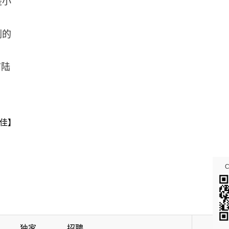
是小
剧的
市陆
佳】
独家
招聘