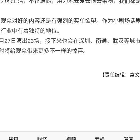
用力地生活，不留遗憾，用力地去爱去恨去亲吻，我们都
，观众对好的内容还是有强烈的买单欲望。作为小剧场话
在行业中有着独特的地位。
月27日演出23场，接下来也会在深圳、南通、武汉等城
届时将给观众带来更多不一样的惊喜。
【责任编辑：富文
资讯
财经
视频
专栏
漫画