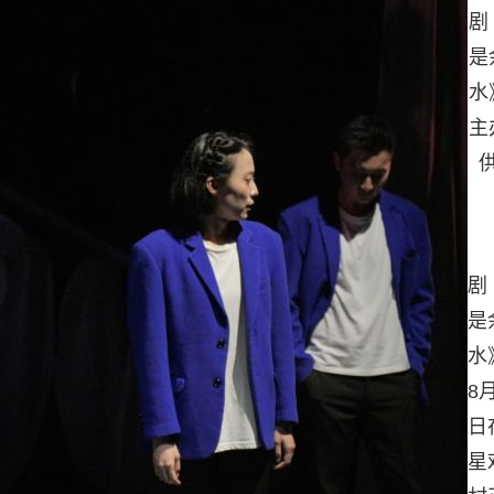
剧
是
水
主
剧
是
水
8
日
星