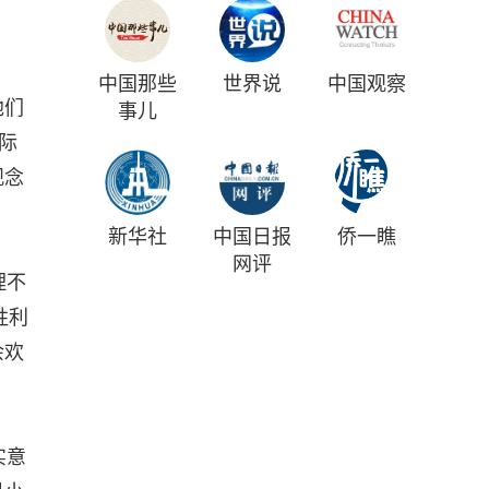
中国那些
世界说
中国观察
他们
事儿
际
观念
新华社
中国日报
侨一瞧
网评
理不
胜利
余欢
实意