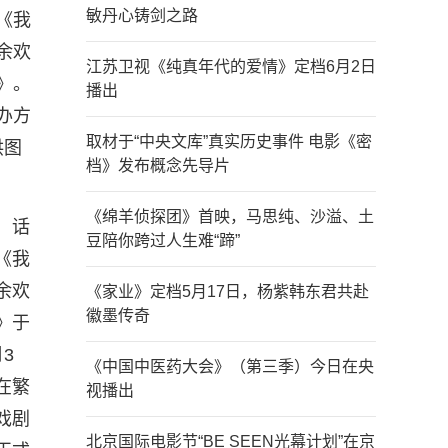
敏丹心铸剑之路
《我
余欢
江苏卫视《纯真年代的爱情》定档6月2日
》。
播出
办方
取材于“中央文库”真实历史事件 电影《密
供图
档》发布概念先导片
《绵羊侦探团》首映，马思纯、沙溢、土
话
豆陪你跨过人生难“蹄”
《我
余欢
《家业》定档5月17日，杨紫韩东君共赴
徽墨传奇
》于
月3
《中国中医药大会》（第三季）今日在央
在繁
视播出
戏剧
北京国际电影节“BE SEEN光幕计划”在京