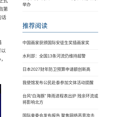
正式
举办
启第
的话
推荐阅读
遇
中国画家获颁国际安徒生奖插画家奖
可以
水利部：全国13条河流仍维持超警
心，
日本2027财年防卫预算申请额创新高
我使馆发布公民赴泰参加文体活动提醒
台风“白海豚” 降雨进程表出炉 残余环流或
将影响北方
国际奥委会发布报告 聚焦网络恶意攻击