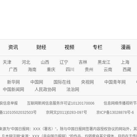
资讯
财经
视频
专栏
漫画
天津
河北
山西
辽宁
吉林
黑龙江
上海
广西
海南
重庆
四川
贵州
云南
西藏
新华网
中国网
国际在线
央视网
中国青年网
中国新闻网
人民政协网
法治网
良信息举报
互联网新闻信息服务许可证10120170006
信息网络传播视听节目
11010502032503号
京网文[2011]0283-097号
京ICP备13028878号-6
来源为“中国日报网：XXX（署名）”，除与中国日报网签署内容授权协议的网站外，
77联系；凡本网注明“来源：XXX（非中国日报网）”的作品，均转载自其它媒体，目的