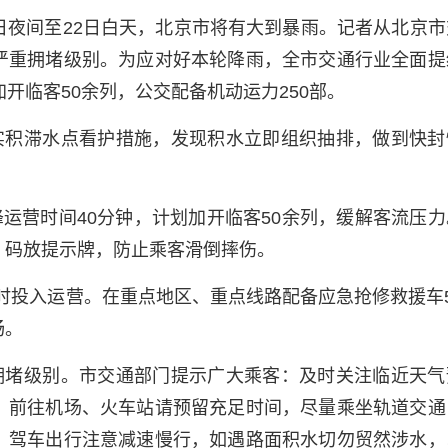
0日夜间至22日白天，北京市将有大到暴雨。记者从北京
严重拥堵级别。为应对好本轮降雨，全市交通行业全面提
开临客50余列，公交配备机动运力250部。
实积滞水点看护措施，发现积水立即组织抽排，做到快封
运营时间40分钟，计划加开临客50余列，缓解客流压力
、码放提示牌，防止乘客滑倒摔伤。
随时投入运营。在重点地区、重点线路配备应急抢修救援车5
畅。
拥堵级别。市交通部门提示广大乘客：及时关注临近天气
；前往机场、火车站请预留充足时间，尽量乘坐轨道交通
。驾车出行注意减速慢行，如遇路面积水切勿贸然涉水，