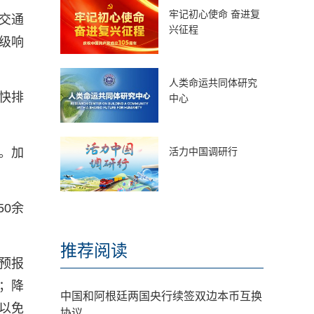
牢记初心使命 奋进复
市交通
兴征程
级响
人类命运共同体研究
快排
中心
。加
活力中国调研行
0余
推荐阅读
预报
；降
中国和阿根廷两国央行续签双边本币互换
以免
协议