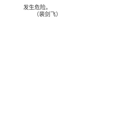
发生危险。
（裴剑飞）