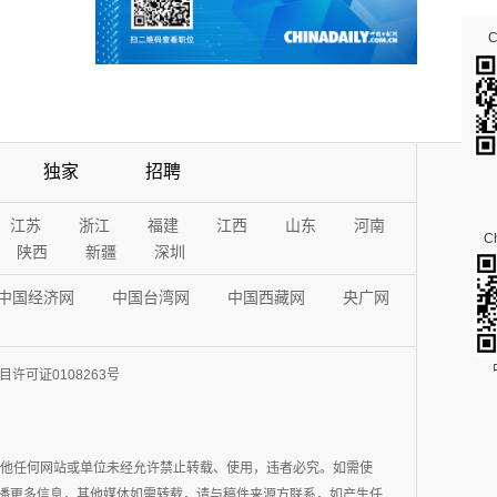
独家
招聘
江苏
浙江
福建
江西
山东
河南
Ch
陕西
新疆
深圳
中国经济网
中国台湾网
中国西藏网
央广网
许可证0108263号
其他任何网站或单位未经允许禁止转载、使用，违者必究。如需使
在于传播更多信息，其他媒体如需转载，请与稿件来源方联系，如产生任