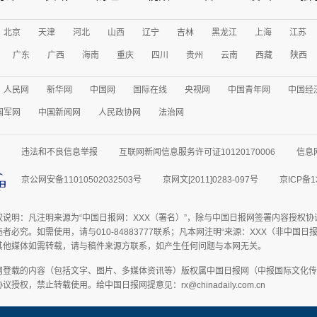
北京
天津
河北
山西
辽宁
吉林
黑龙江
上海
江苏
广东
广西
海南
重庆
四川
贵州
云南
西藏
陕西
人民网
新华网
中国网
国际在线
央视网
中国青年网
中国经
国军网
中国新闻网
人民政协网
法治网
违法和不良信息举报
互联网新闻信息服务许可证10120170006
信息
京公网安备11010502032503号
京网文[2011]0283-097号
京ICP备1
权说明：凡注明来源为“中国日报网：XXX（署名）”，除与中国日报网签署内容授权
者必究。如需使用，请与010-84883777联系；凡本网注明“来源：XXX（非中国
其他媒体如需转载，请与稿件来源方联系，如产生任何问题与本网无关。
网登载的内容（包括文字、图片、多媒体资讯等）版权属中国日报网（中报国际文化传
授权，禁止转载使用。给中国日报网提意见：rx@chinadaily.com.cn