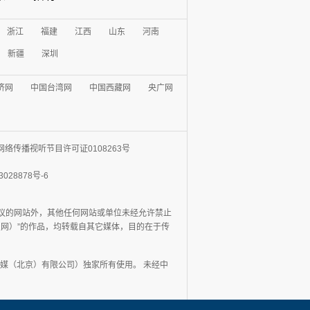
浙江
福建
江西
山东
河南
新疆
深圳
济网
中国台湾网
中国西藏网
央广网
网络传播视听节目许可证0108263号
3028878号-6
协议的网站外，其他任何网站或单位未经允许禁止
日报网）”的作品，均转载自其它媒体，目的在于传
媒（北京）有限公司）独家所有使用。 未经中