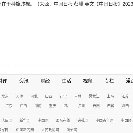
在于种族歧视。（来源：中国日报 蔡艨 英文《中国日报》2023
时评
资讯
财经
生活
视频
专栏
漫
北京
天津
河北
山西
辽宁
吉林
黑龙江
上海
江苏
广东
广西
海南
重庆
四川
贵州
云南
西藏
陕西
人民网
新华网
中国网
国际在线
央视网
中国青年网
中国经
国军网
中国新闻网
人民政协网
法治网