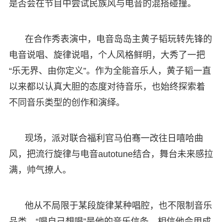
是否会在节目中尝试民族风与电音的混搭碰撞。
在合作秀表演中，电音岛岛主黄子韬玩转先锋的
电音说唱、旋律说唱，个人风格鲜明，大秀了一把
“乐无界、由你定义”。作为全能音乐人，黄子韬一直
以来都以认真大胆的态度对待音乐，也始终探索着
不同音乐类型的创作和演绎。
现场，派对联合福利官马伯骞一改往日嘻哈曲
风，把流行旋律与电音autotune结合，舞台未来感拉
满，帅气撩人。
他从不局限于某段旋律某种唱腔，也不限制音乐
品类，“唱自己想唱”是他的音乐信条，相信他会用成