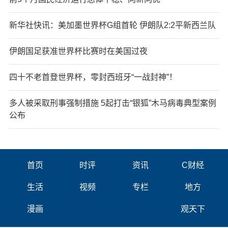
新华社快讯：美加墨世界杯G组首轮 伊朗队2:2平新西兰队
伊朗国足获准世界杯比赛时在美国过夜
四十不老首登世界杯，零封西班牙“一战封神”！
多人被采取刑事强制措施 5起打击“银狐”木马病毒典型案例
公布
首页
时评
资讯
C财经
生活
视频
专栏
地方
漫画
观天下