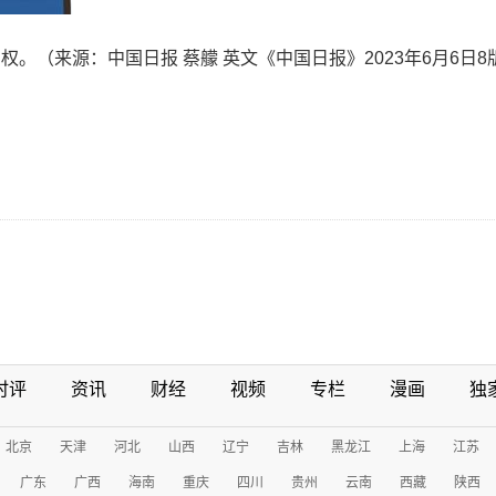
。（来源：中国日报 蔡艨 英文《中国日报》2023年6月6日
时评
资讯
财经
视频
专栏
漫画
独
北京
天津
河北
山西
辽宁
吉林
黑龙江
上海
江苏
广东
广西
海南
重庆
四川
贵州
云南
西藏
陕西