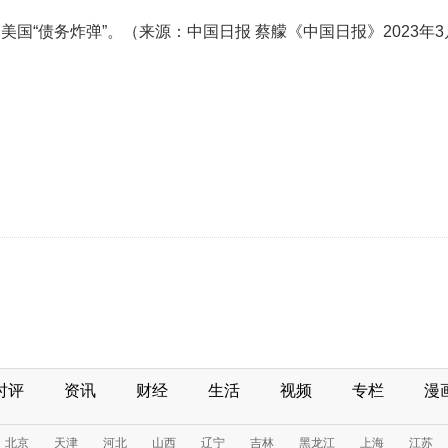
国“债务炸弹”。（来源：中国日报 蔡艨《中国日报》2023年3
时评
资讯
财经
生活
视频
专栏
漫
北京
天津
河北
山西
辽宁
吉林
黑龙江
上海
江苏