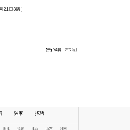
月21日8版）
【责任编辑：严玉洁】
画
独家
招聘
浙江
福建
江西
山东
河南