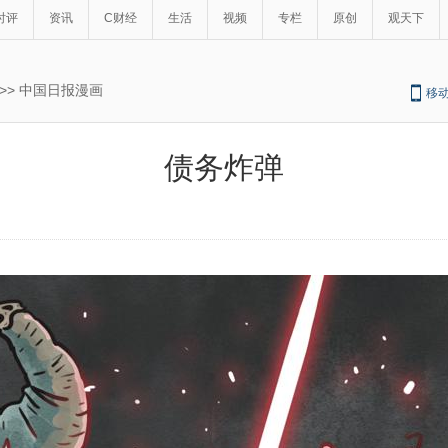
时评
资讯
C财经
生活
视频
专栏
原创
观天下
>>
中国日报漫画
移
债务炸弹