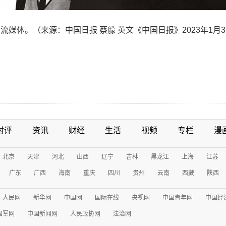
媒体。（来源：中国日报 蔡艨 英文《中国日报》2023年1月3
时评
资讯
财经
生活
视频
专栏
漫
北京
天津
河北
山西
辽宁
吉林
黑龙江
上海
江苏
广东
广西
海南
重庆
四川
贵州
云南
西藏
陕西
人民网
新华网
中国网
国际在线
央视网
中国青年网
中国经
国军网
中国新闻网
人民政协网
法治网