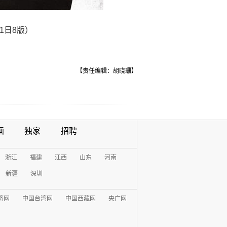
1日8版）
【责任编辑：胡晓珊】
画
独家
招聘
浙江
福建
江西
山东
河南
新疆
深圳
济网
中国台湾网
中国西藏网
央广网