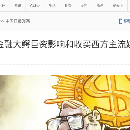
时评
资讯
C财经
生活
视频
专栏
原创
观天下
>>
中国日报漫画
移
金融大鳄巨资影响和收买西方主流