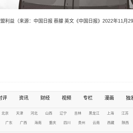
利益（来源：中国日报 蔡艨 英文《中国日报》2022年11月2
时评
资讯
财经
视频
专栏
漫画
独
北京
天津
河北
山西
辽宁
吉林
黑龙江
上海
江苏
广东
广西
海南
重庆
四川
贵州
云南
西藏
陕西