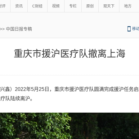
时评
资讯
C财经
视频
专栏
原创
观天下
地方
>>
中国日报专稿
移
重庆市援沪医疗队撤离上海
朱兴鑫）2022年5月25日，重庆市援沪医疗队圆满完成援沪任
医疗队陆续离沪。