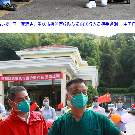
海市松江区一家酒店，重庆市援沪医疗队队员向送行人员挥手道别。 中国日