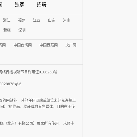
画
独家
招聘
浙江
福建
江西
山东
河南
新疆
深圳
济网
中国台湾网
中国西藏网
央广网
网络传播视听节目许可证0108263号
3028878号-6
协议的网站外，其他任何网站或单位未经允许禁止
日报网）”的作品，均转载自其它媒体，目的在于传
媒（北京）有限公司）独家所有使用。 未经中