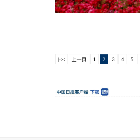
|<<
上一页
1
2
3
4
5