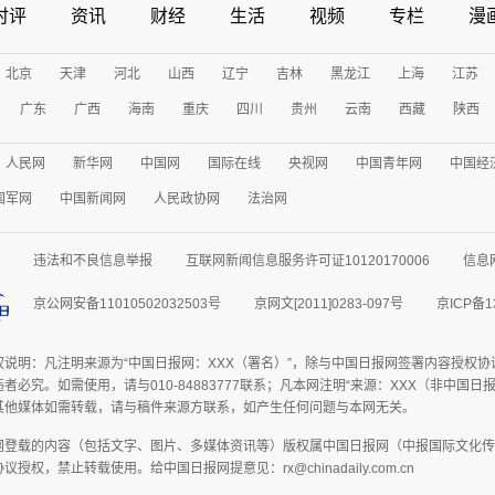
时评
资讯
财经
生活
视频
专栏
漫
北京
天津
河北
山西
辽宁
吉林
黑龙江
上海
江苏
广东
广西
海南
重庆
四川
贵州
云南
西藏
陕西
人民网
新华网
中国网
国际在线
央视网
中国青年网
中国经
国军网
中国新闻网
人民政协网
法治网
违法和不良信息举报
互联网新闻信息服务许可证10120170006
信息
京公网安备11010502032503号
京网文[2011]0283-097号
京ICP备1
权说明：凡注明来源为“中国日报网：XXX（署名）”，除与中国日报网签署内容授权
者必究。如需使用，请与010-84883777联系；凡本网注明“来源：XXX（非中国
其他媒体如需转载，请与稿件来源方联系，如产生任何问题与本网无关。
网登载的内容（包括文字、图片、多媒体资讯等）版权属中国日报网（中报国际文化传
授权，禁止转载使用。给中国日报网提意见：rx@chinadaily.com.cn