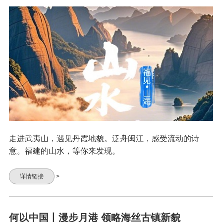
走进武夷山，遇见丹霞地貌。泛舟闽江，感受流动的诗
意。福建的山水，等你来发现。
详情链接
>
何以中国丨漫步月港 领略海丝古镇新貌