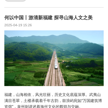
何以中国丨游清新福建 探寻山海人文之美
2025-04-19 15:26
福建，山海相依，风光壮丽，历史文化底蕴深厚。武夷山
满目苍翠，土楼承载着千年古韵，鼓浪屿宛如“万国建筑博
览馆”，泉州则讲述着海丝文化的辉煌与交融。