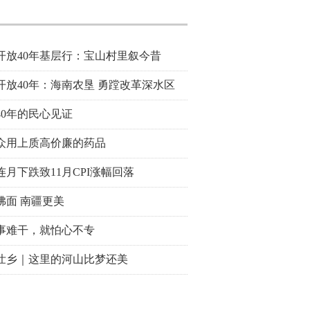
开放40年基层行：宝山村里叙今昔
开放40年：海南农垦 勇蹚改革深水区
40年的民心见证
众用上质高价廉的药品
连月下跌致11月CPI涨幅回落
拂面 南疆更美
事难干，就怕心不专
壮乡｜这里的河山比梦还美