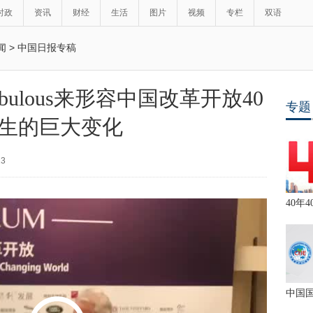
时政
资讯
财经
生活
图片
视频
专栏
双语
闻
>
中国日报专稿
ulous来形容中国改革开放40
专题
生的巨大变化
13
40年4
中国