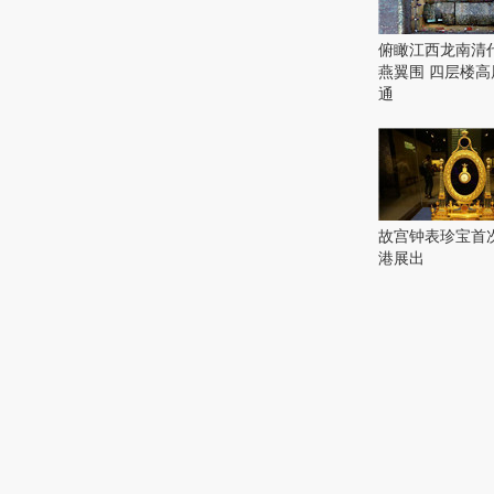
目
上
俯瞰江西龙南清
合
燕翼围 四层楼高
青
通
岛
峰
会
这
些
看
故宫钟表珍宝首
点
港展出
别
错
过！
研
究：
你
喜
欢
的