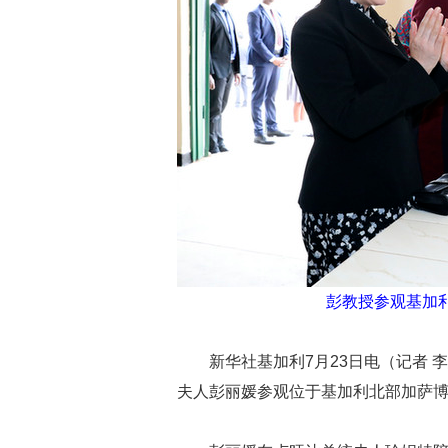
彭教授参观基加
新华社基加利7月23日电（记者 
夫人彭丽媛参观位于基加利北部加萨