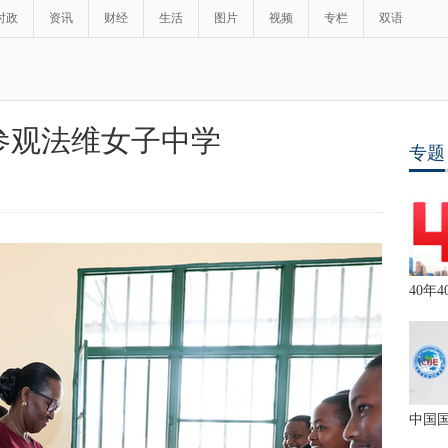
时政
资讯
财经
生活
图片
视频
专栏
双语
参观法维女子中学
专题
40年4
中国