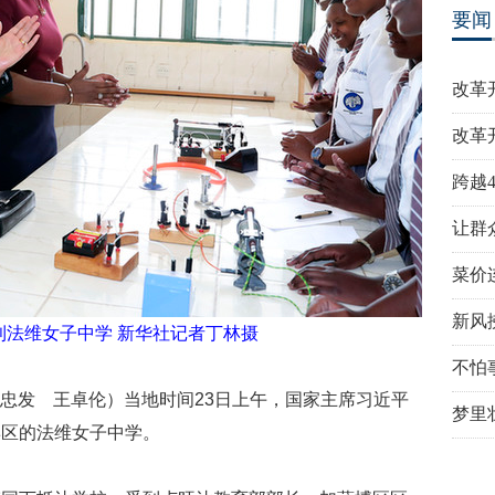
要闻
改革
改革
跨越
让群
菜价
新风
利法维女子中学 新华社记者丁林摄
不怕
李忠发 王卓伦）当地时间23日上午，国家主席习近平
梦里
博区的法维女子中学。