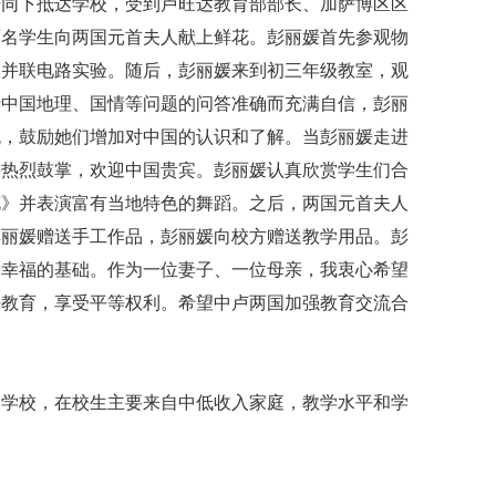
陪同下抵达学校，受到卢旺达教育部部长、加萨博区区
两名学生向两国元首夫人献上鲜花。彭丽媛首先参观物
联并联电路实验。随后，彭丽媛来到初三年级教室，观
于中国地理、国情等问题的问答准确而充满自信，彭丽
流，鼓励她们增加对中国的认识和了解。当彭丽媛走进
并热烈鼓掌，欢迎中国贵宾。彭丽媛认真欣赏学生们合
花》并表演富有当地特色的舞蹈。之后，两国元首夫人
彭丽媛赠送手工作品，彭丽媛向校方赠送教学用品。彭
民幸福的基础。作为一位妻子、一位母亲，我衷心希望
好教育，享受平等权利。希望中卢两国加强教育交流合
制学校，在校生主要来自中低收入家庭，教学水平和学