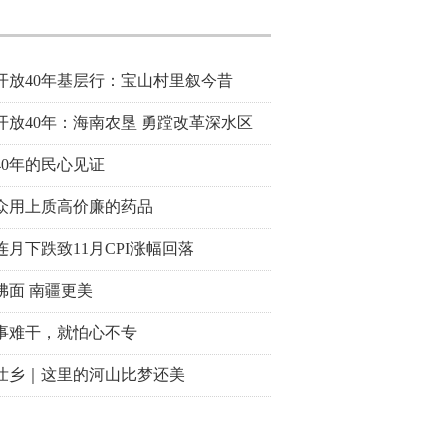
开放40年基层行：宝山村里叙今昔
开放40年：海南农垦 勇蹚改革深水区
40年的民心见证
众用上质高价廉的药品
连月下跌致11月CPI涨幅回落
拂面 南疆更美
事难干，就怕心不专
壮乡｜这里的河山比梦还美