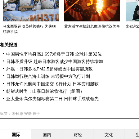
马来西亚运动员慈善骑行 为失联
孟左派学生烧毁老鹰画像抗议美帝
米歇尔
航班祈福
相关报道
中国男性平均身高1.697米矮于日韩 全球排第32位
日韩矛盾升级 赴韩日本游客减少中国游客持续增加
外媒：日韩多地PM2.5超标或因中国雾霾所致
日韩举行联合海上训练 未通报中方飞行计划
日韩允许民航向中国递交飞行计划 日本变相服软
朝鲜式时尚：山寨日韩浓妆流行（组图）
亚太业余高尔夫锦标赛第二日 日韩球手成绩领先
标签：
朴槿惠
安倍
握手
国际
国内
财经
文化