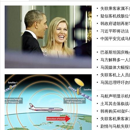
失联乘客家属不
疑似客机残骸位
韩政府谴朝再射
习近平即将访法
中国平安完成马
巴基斯坦国庆晚
马方解释多一人
马国媒体大幅报
失联客机上人员
马国总理呼吁勿
马航声明显示机
土耳其击落叙战
韩将购买40架F-
失联客机乘客家
荷兰国王夫妇接见外国领导人 王后魅力四射夺眼球
剧情与马航失联