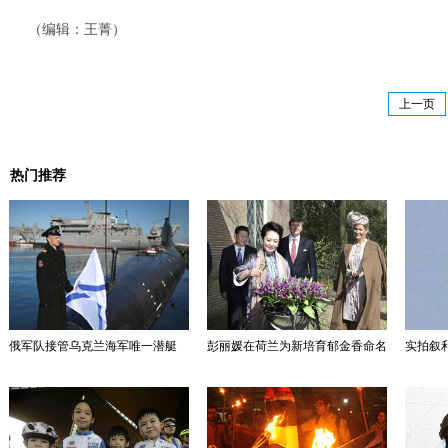
（编辑：王菁）
上一页
热门推荐
俄军队接管乌克兰海军唯一潜艇
彭丽媛在荷兰为新培育郁金香命名
实拍叙